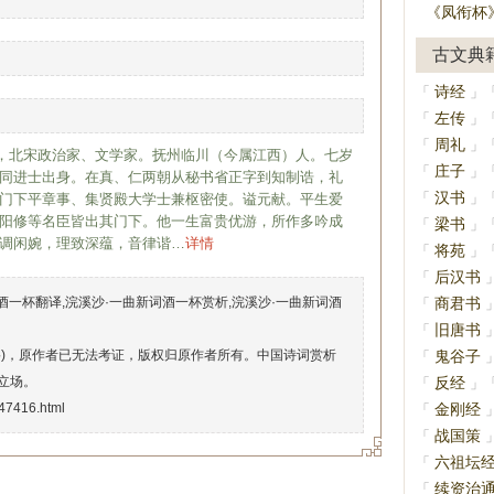
《凤衔杯
古文典
诗经
「
」
左传
「
」
周礼
「
」
字同叔，北宋政治家、文学家。抚州临川（今属江西）人。七岁
庄子
「
」
同进士出身。在真、仁两朝从秘书省正字到知制诰，礼
汉书
「
」
门下平章事、集贤殿大学士兼枢密使。谥元献。平生爱
阳修等名臣皆出其门下。他一生富贵优游，所作多吟成
梁书
「
」
调闲婉，理致深蕴，音律谐…
详情
将苑
「
」
后汉书
「
酒一杯翻译,浣溪沙·一曲新词酒一杯赏析,浣溪沙·一曲新词酒
商君书
「
旧唐书
「
络)，原作者已无法考证，版权归原作者所有。中国诗词赏析
鬼谷子
「
立场。
反经
「
」
i/47416.html
金刚经
「
战国策
「
六祖坛
「
续资治
「