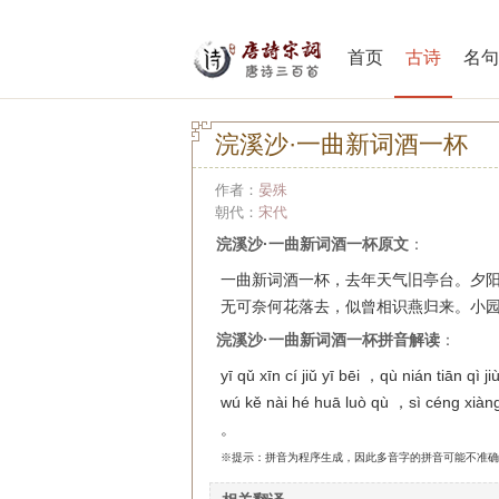
首页
古诗
名句
浣溪沙·一曲新词酒一杯
作者：
晏殊
朝代：
宋代
浣溪沙·一曲新词酒一杯原文
：
一曲新词酒一杯，去年天气旧亭台。夕
无可奈何花落去，似曾相识燕归来。小
浣溪沙·一曲新词酒一杯拼音解读
：
yī qǔ xīn cí jiǔ yī bēi ，qù nián tiān qì ji
wú kě nài hé huā luò qù ，sì céng xiàng 
。
※提示：拼音为程序生成，因此多音字的拼音可能不准确