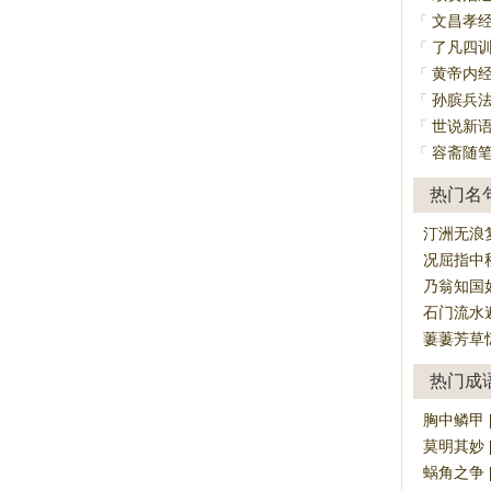
文昌孝
「
了凡四
「
黄帝内
「
孙膑兵
「
世说新
「
容斋随
「
热门名
汀洲无浪
况屈指中
乃翁知国
石门流水
萋萋芳草
热门成
胸中鳞甲 [xi
莫明其妙 [m
蜗角之争 [wō