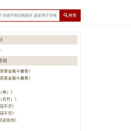
别
选
」
诗词
·芙蓉金菊斗馨香》
·芙蓉金菊斗馨香》
》
（寿）》
（石竹）》
·花不尽》
·花不尽》
郎还宣州》
》