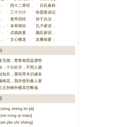
经
四十二章经
吕氏春秋
」
「
」
「
」
训
三十六计
徐霞客游记
」
「
」
「
」
经
黄帝四经
孙子兵法
」
「
」
「
」
法
本草纲目
孔子家语
」
「
」
「
」
语
贞观政要
颜氏家训
」
「
」
「
」
笔
文心雕龙
农桑辑要
」
「
」
「
」
句
复无烟，楚客相思益渺然
秋，十分好月，不照人圆
如知兵，塞垣草木识威名
遍桃花，我亦曾到秦人家
忆王孙柳外楼高空断魂
语
ōng zhōng lín jiǎ]
ò míng qí miào]
 jiǎo zhī zhēng]