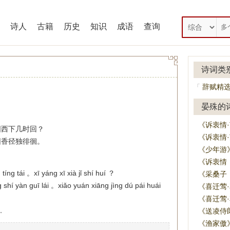
诗人
古籍
历史
知识
成语
查询
诗词类
辞赋精
「
晏殊的
《诉衷情
阳西下几时回？
《诉衷情
园香径独徘徊。
《少年游
《诉衷情
ù tíng tái 。xī yáng xī xià jǐ shí huí ？
《采桑子
shí yàn guī lái 。xiǎo yuán xiāng jìng dú pái huái
《喜迁莺
《喜迁莺
《送凌侍
。
《渔家傲