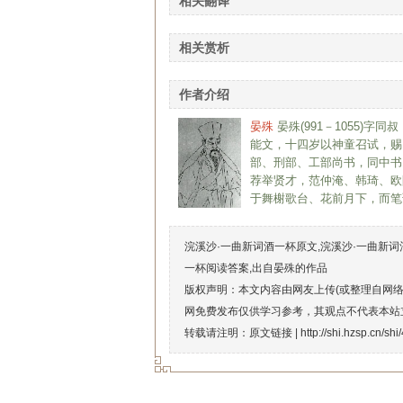
相关翻译
相关赏析
作者介绍
晏殊
晏殊(991－1055)
能文，十四岁以神童召试，赐
部、刑部、工部尚书，同中书
荐举贤才，范仲淹、韩琦、欧
于舞榭歌台、花前月下，而笔
浣溪沙·一曲新词酒一杯原文,浣溪沙·一曲新词
一杯阅读答案,出自晏殊的作品
版权声明：本文内容由网友上传(或整理自网
网免费发布仅供学习参考，其观点不代表本站
转载请注明：原文链接 |
http://shi.hzsp.cn/sh