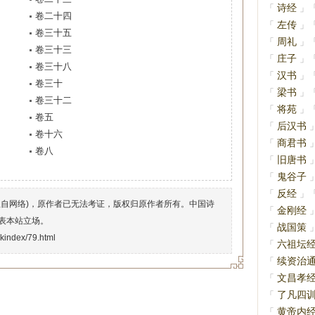
诗经
「
」
卷二十四
左传
「
」
卷三十五
周礼
「
」
卷三十三
庄子
「
」
卷三十八
汉书
「
」
卷三十
梁书
「
」
卷三十二
将苑
「
」
卷五
后汉书
「
卷十六
商君书
「
卷八
旧唐书
「
鬼谷子
「
反经
「
」
理自网络)，原作者已无法考证，版权归原作者所有。中国诗
金刚经
「
表本站立场。
战国策
「
okindex/79.html
六祖坛
「
续资治
「
文昌孝
「
了凡四
「
黄帝内
「