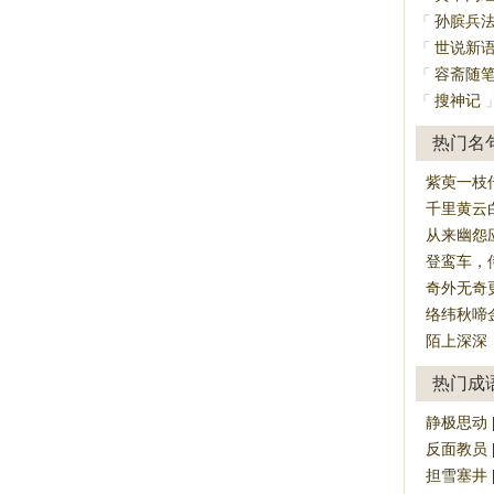
孙膑兵
「
世说新
「
容斋随
「
搜神记
「
热门名
紫萸一枝
千里黄云
从来幽怨
登鸾车，
奇外无奇
络纬秋啼
陌上深深
热门成
静极思动 [jì
反面教员 [fǎ
担雪塞井 [dā