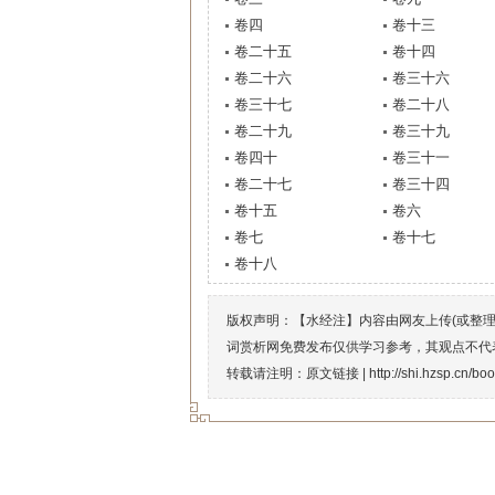
卷四
卷十三
卷二十五
卷十四
卷二十六
卷三十六
卷三十七
卷二十八
卷二十九
卷三十九
卷四十
卷三十一
卷二十七
卷三十四
卷十五
卷六
卷七
卷十七
卷十八
版权声明：【水经注】内容由网友上传(或整
词赏析网免费发布仅供学习参考，其观点不代
转载请注明：原文链接 |
http://shi.hzsp.cn/bo