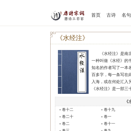
首页
古诗
名句
《水经注》
《水经注》是南北朝
一种叫做《水经》的
知名的作者写了一本
百多字，每一条写在
入海，或在何处汇入
《水经注》是一部三
《
卷十二
卷十九
卷二十
卷一
卷二
卷十一
卷三
卷九