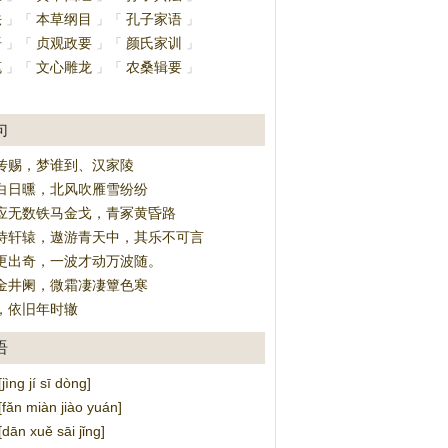
法
本草纲目
孔子家语
」
「
」
「
」
语
贞观政要
颜氏家训
」
「
」
「
」
笔
文心雕龙
农桑辑要
」
「
」
「
」
」
句
传赐，梦谁到、汉家陵
白日曛，北风吹雁雪纷纷
应无数铁马金戈，青冢黄昏路
侍轩辕，遨游青天中，其乐不可言
更出奇，一波才动万波随。
金井阑，微霜凄凄簟色寒
，依旧年时辙
语
ng jí sī dòng]
n miàn jiào yuán]
n xuě sāi jǐng]