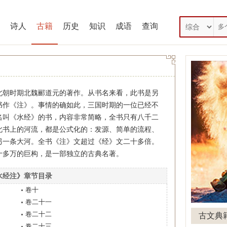
诗人
古籍
历史
知识
成语
查询
时期北魏郦道元的著作。从书名来看，此书是另
书作《注》。事情的确如此，三国时期的一位已经不
名叫《水经》的书，内容非常简略，全书只有八千二
此书上的河流，都是公式化的：发源、简单的流程、
另一条大河。全书《注》文超过《经》文二十多倍。
十多万的巨构，是一部独立的古典名著。
水经注》章节目录
卷十
卷二十一
卷二十二
古文典
卷二十三