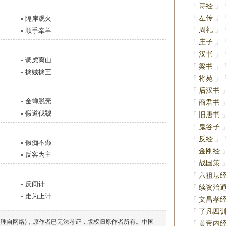
诗经
「
」
左传
「
」
隔岸观火
周礼
「
」
顺手牵羊
庄子
「
」
汉书
「
」
调虎离山
梁书
「
」
擒贼擒王
将苑
「
」
后汉书
「
金蝉脱壳
商君书
「
假道伐虢
旧唐书
「
鬼谷子
「
反经
「
」
假痴不癫
金刚经
「
反客为主
战国策
「
六祖坛
「
反间计
续资治
「
走为上计
文昌孝
「
了凡四
「
整理自网络)，原作者已无法考证，版权归原作者所有。中国
黄帝内
「