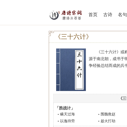
首页
古诗
名句
《三十六计》
《三十六计》或称“
源于南北朝，成书于
争经验总结而成的兵
《三
「胜战计」
瞒天过海
围魏救赵
以逸待劳
趁火打劫