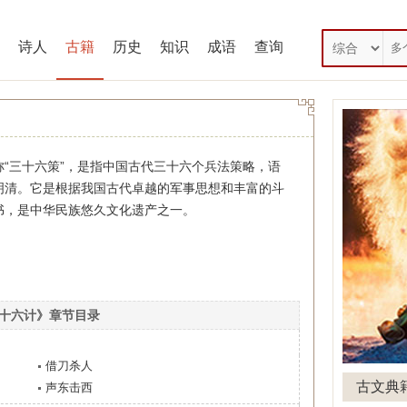
诗人
古籍
历史
知识
成语
查询
三十六策”，是指中国古代三十六个兵法策略，语
明清。它是根据我国古代卓越的军事思想和丰富的斗
书，是中华民族悠久文化遗产之一。
十六计》章节目录
借刀杀人
古文典
声东击西