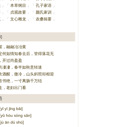
法
本草纲目
孔子家语
」
「
」
「
」
语
贞观政要
颜氏家训
」
「
」
「
」
笔
文心雕龙
农桑辑要
」
「
」
「
」
」
句
紫，融融冶冶黄
定何如情知春去后，管得落花无
，开过尚盈盈
共凄凄，春半如秋意转迷
吹酒醒，微冷，山头斜照却相迎
音书绝，一寸离肠千万结
走，老妇出门看
语
yī jǐng bǎi]
ǔ hòu sòng sǎn]
 ān dú shū]