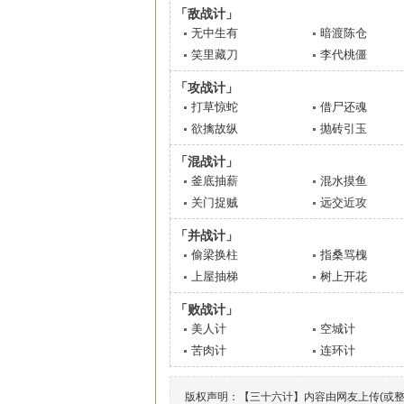
「敌战计」
无中生有
暗渡陈仓
笑里藏刀
李代桃僵
「攻战计」
打草惊蛇
借尸还魂
欲擒故纵
抛砖引玉
「混战计」
釜底抽薪
混水摸鱼
关门捉贼
远交近攻
「并战计」
偷梁换柱
指桑骂槐
上屋抽梯
树上开花
「败战计」
美人计
空城计
苦肉计
连环计
版权声明：【三十六计】内容由网友上传(或