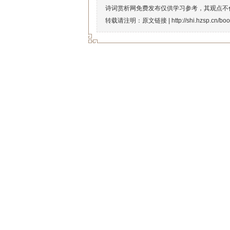
诗词赏析网免费发布仅供学习参考，其观点不
转载请注明：原文链接 |
http://shi.hzsp.cn/bo