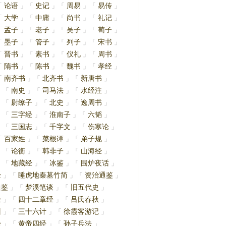
论语
史记
周易
易传
「
」
「
」
「
」
「
」
大学
中庸
尚书
礼记
「
」
「
」
「
」
「
」
孟子
老子
吴子
荀子
「
」
「
」
「
」
「
」
墨子
管子
列子
宋书
「
」
「
」
「
」
「
」
晋书
素书
仪礼
周书
「
」
「
」
「
」
「
」
隋书
陈书
魏书
孝经
「
」
「
」
「
」
「
」
南齐书
北齐书
新唐书
「
」
「
」
「
」
南史
司马法
水经注
」
「
」
「
」
「
」
尉缭子
北史
逸周书
」
「
」
「
」
「
」
三字经
淮南子
六韬
」
「
」
「
」
「
」
三国志
千字文
伤寒论
」
「
」
「
」
「
」
百家姓
菜根谭
弟子规
「
」
「
」
「
」
论衡
韩非子
山海经
」
「
」
「
」
「
」
地藏经
冰鉴
围炉夜话
」
「
」
「
」
「
」
经
睡虎地秦墓竹简
资治通鉴
」
「
」
「
」
通鉴
梦溪笔谈
旧五代史
」
「
」
「
」
经
四十二章经
吕氏春秋
」
「
」
「
」
训
三十六计
徐霞客游记
」
「
」
「
」
经
黄帝四经
孙子兵法
」
「
」
「
」