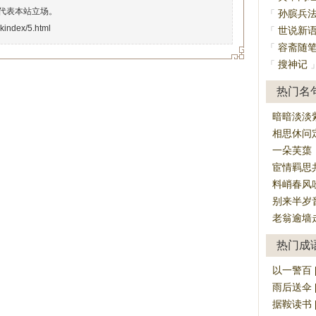
代表本站立场。
孙膑兵
「
okindex/5.html
世说新
「
容斋随
「
搜神记
「
热门名
暗暗淡淡
相思休问
一朵芙蕖
宦情羁思
料峭春风
别来半岁
老翁逾墙
热门成
以一警百 [yǐ 
雨后送伞 [y
据鞍读书 [jù