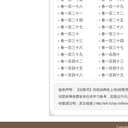
卷一百一十八
卷一百一十九
卷一百二十一
卷一百二十二
卷一百二十四
卷一百二十五
卷一百二十七
卷一百二十八
卷一百三十
卷一百三十一
卷一百三十三
卷一百三十四
卷一百三十六
卷一百三十七
卷一百三十九
卷一百四十
卷一百四十二
卷一百四十三
卷一百四十五
卷一百四十六
卷一百四十八
卷一百四十九
版权声明：【旧唐书】内容由网友上传(或整
词赏析网免费发布仅供学习参考，其观点不代
转载请注明：原文链接 |
http://shi.hzsp.cn/bo
Copyrig